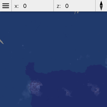
x:
z: